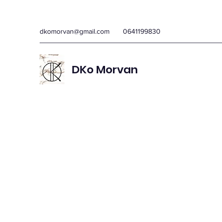
dkomorvan@gmail.com
0641199830
DKo Morvan