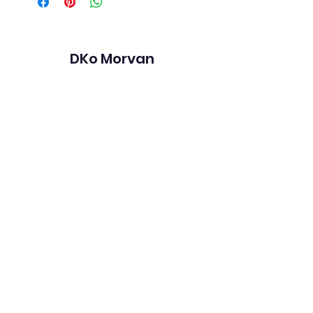
DKo Morvan
Formulaire d'abonnement
Envoyer
dkomorvan@gmail.com
0641199830
28, rue de l'église
21210 MOLPHEY